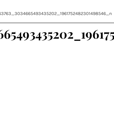
163763_3034665493435202_1961752482301498546_n
665493435202_19617