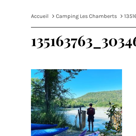
Accueil
Camping Les Chamberts
135
135163763_3034