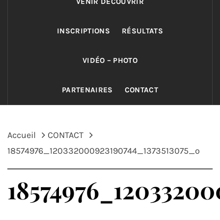
VENIR DECOUVRIR
INSCRIPTIONS
RÉSULTATS
VIDÉO – PHOTO
PARTENAIRES
CONTACT
Accueil
CONTACT
18574976_120332000923190744_1373513075_o
18574976_12033200