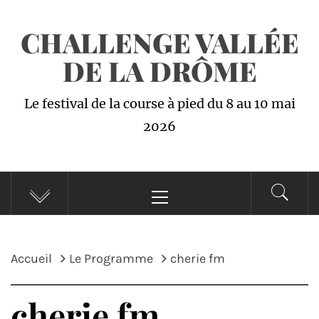
Passer
CHALLENGE VALLÉE
au
contenu
DE LA DRÔME
Le festival de la course à pied du 8 au 10 mai
2026
Menu
principal
Accueil
Le Programme
cherie fm
cherie fm